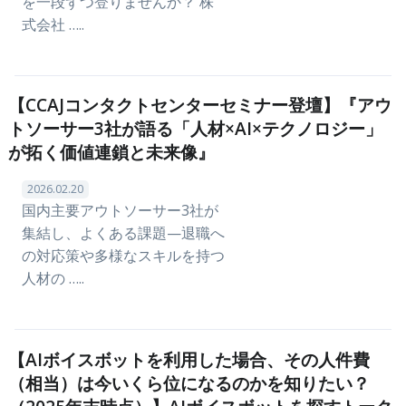
を一段ずつ登りませんか？ 株
式会社 …..
【CCAJコンタクトセンターセミナー登壇】『アウ
トソーサー3社が語る「人材×AI×テクノロジー」
が拓く価値連鎖と未来像』
2026.02.20
国内主要アウトソーサー3社が
集結し、よくある課題—退職へ
の対応策や多様なスキルを持つ
人材の …..
【AIボイスボットを利用した場合、その人件費
（相当）は今いくら位になるのかを知りたい？