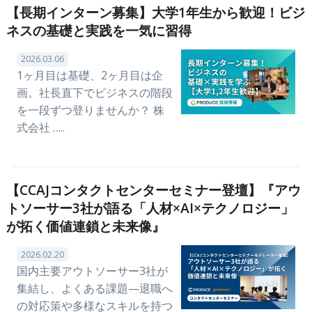
【長期インターン募集】大学1年生から歓迎！ビジ
ネスの基礎と実践を一気に習得
2026.03.06
1ヶ月目は基礎、2ヶ月目は企
画。社長直下でビジネスの階段
を一段ずつ登りませんか？ 株
式会社 …..
【CCAJコンタクトセンターセミナー登壇】『アウ
トソーサー3社が語る「人材×AI×テクノロジー」
が拓く価値連鎖と未来像』
2026.02.20
国内主要アウトソーサー3社が
集結し、よくある課題—退職へ
の対応策や多様なスキルを持つ