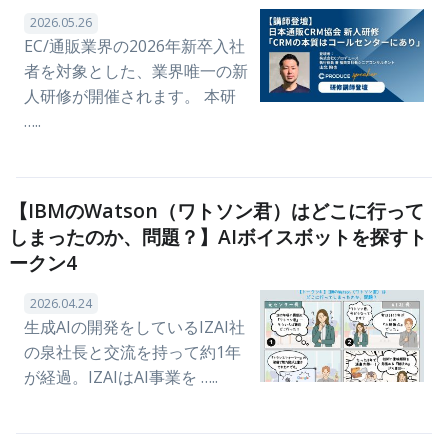
2026.05.26
EC/通販業界の2026年新卒入社
者を対象とした、業界唯一の新
人研修が開催されます。 本研
…..
【IBMのWatson（ワトソン君）はどこに行って
しまったのか、問題？】AIボイスボットを探すト
ークン4
2026.04.24
生成AIの開発をしているIZAI社
の泉社長と交流を持って約1年
が経過。IZAIはAI事業を …..