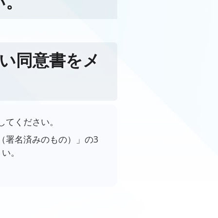
い。
扱い同意書をメ
してください。
（署名済みのもの）」の3
さい。