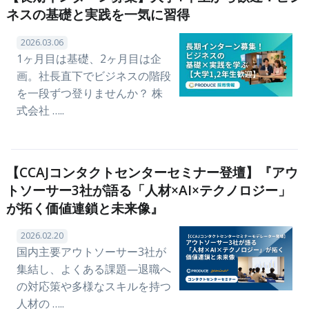
ネスの基礎と実践を一気に習得
2026.03.06
1ヶ月目は基礎、2ヶ月目は企
画。社長直下でビジネスの階段
を一段ずつ登りませんか？ 株
式会社 …..
【CCAJコンタクトセンターセミナー登壇】『アウ
トソーサー3社が語る「人材×AI×テクノロジー」
が拓く価値連鎖と未来像』
2026.02.20
国内主要アウトソーサー3社が
集結し、よくある課題—退職へ
の対応策や多様なスキルを持つ
人材の …..