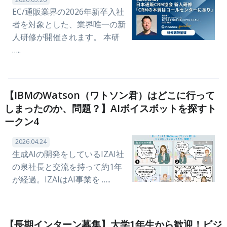
EC/通販業界の2026年新卒入社
者を対象とした、業界唯一の新
人研修が開催されます。 本研
…..
【IBMのWatson（ワトソン君）はどこに行って
しまったのか、問題？】AIボイスボットを探すト
ークン4
2026.04.24
生成AIの開発をしているIZAI社
の泉社長と交流を持って約1年
が経過。IZAIはAI事業を …..
【長期インターン募集】大学1年生から歓迎！ビジ