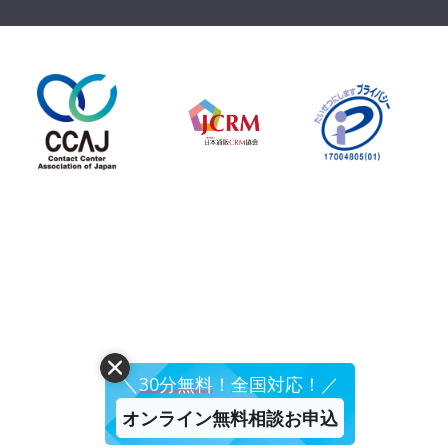
＼
30分無料
！
全国対応
！／
オンライン無料相談お申込