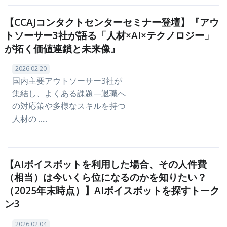
【CCAJコンタクトセンターセミナー登壇】『アウ
トソーサー3社が語る「人材×AI×テクノロジー」
が拓く価値連鎖と未来像』
2026.02.20
国内主要アウトソーサー3社が
集結し、よくある課題—退職へ
の対応策や多様なスキルを持つ
人材の …..
【AIボイスボットを利用した場合、その人件費
（相当）は今いくら位になるのかを知りたい？
（2025年末時点）】AIボイスボットを探すトーク
ン3
2026.02.04