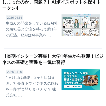
しまったのか、問題？】AIボイスボットを探すト
ークン4
2026.04.24
生成AIの開発をしているIZAI社
の泉社長と交流を持って約1年
が経過。IZAIはAI事業を …..
【長期インターン募集】大学1年生から歓迎！ビジ
ネスの基礎と実践を一気に習得
2026.03.06
1ヶ月目は基礎、2ヶ月目は企
画。社長直下でビジネスの階段
を一段ずつ登りませんか？ 株
式会社 …..