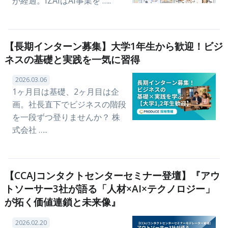
が経過。IZAIはAI事業を …..
【長期インターン募集】大学1年生から歓迎！ビジ
ネスの基礎と実践を一気に習得
2026.03.06
1ヶ月目は基礎、2ヶ月目は企
画。社長直下でビジネスの階段
を一段ずつ登りませんか？ 株
式会社 …..
【CCAJコンタクトセンターセミナー登壇】『アウ
トソーサー3社が語る「人材×AI×テクノロジー」
が拓く価値連鎖と未来像』
2026.02.20