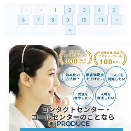
«
<
1
2
3
4
5
6
7
8
9
10
11
>
»