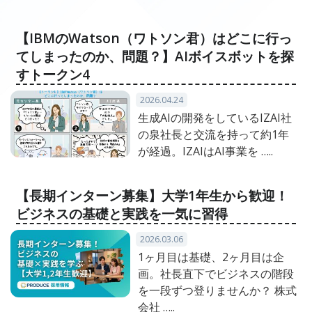
【IBMのWatson（ワトソン君）はどこに行っ
てしまったのか、問題？】AIボイスボットを探
すトークン4
2026.04.24
生成AIの開発をしているIZAI社
の泉社長と交流を持って約1年
が経過。IZAIはAI事業を …..
【長期インターン募集】大学1年生から歓迎！
ビジネスの基礎と実践を一気に習得
2026.03.06
1ヶ月目は基礎、2ヶ月目は企
画。社長直下でビジネスの階段
を一段ずつ登りませんか？ 株式
会社 …..