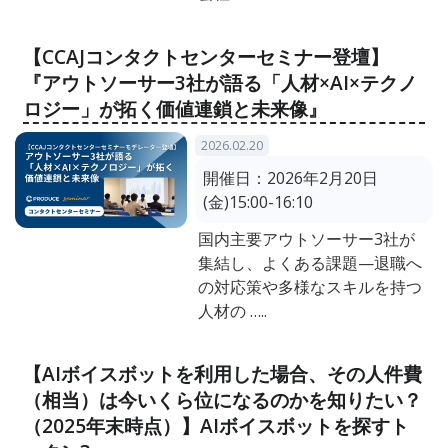
【CCAJコンタクトセンターセミナー登壇】
『アウトソーサー3社が語る「人材×AI×テクノ
ロジー」が拓く価値連鎖と未来像』
2026.02.20
開催日：
2026年2月20日
(金)15:00-16:10
国内主要アウトソーサー3社が
集結し、よくある課題—退職へ
の対応策や多様なスキルを持つ
人材の …..
【AIボイスボットを利用した場合、その人件費
（相当）は今いくら位になるのかを知りたい？
（2025年末時点）】AIボイスボットを探すト