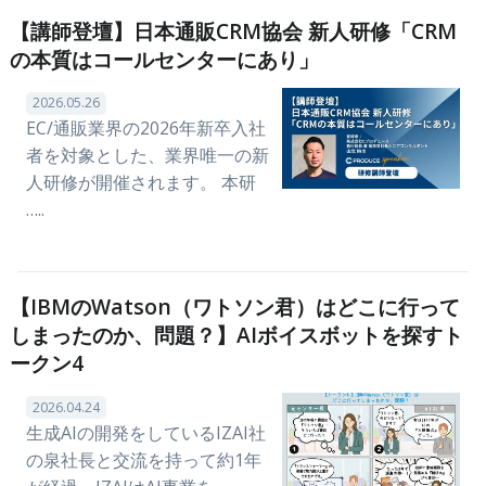
【講師登壇】日本通販CRM協会 新人研修「CRM
の本質はコールセンターにあり」
2026.05.26
EC/通販業界の2026年新卒入社
者を対象とした、業界唯一の新
人研修が開催されます。 本研
…..
【IBMのWatson（ワトソン君）はどこに行って
しまったのか、問題？】AIボイスボットを探すト
ークン4
2026.04.24
生成AIの開発をしているIZAI社
の泉社長と交流を持って約1年