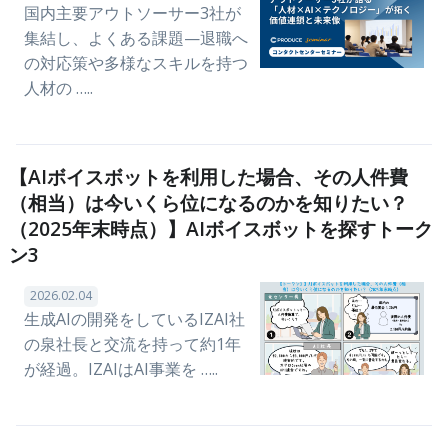
国内主要アウトソーサー3社が
集結し、よくある課題—退職へ
の対応策や多様なスキルを持つ
人材の …..
【AIボイスボットを利用した場合、その人件費
（相当）は今いくら位になるのかを知りたい？
（2025年末時点）】AIボイスボットを探すトーク
ン3
2026.02.04
生成AIの開発をしているIZAI社
の泉社長と交流を持って約1年
が経過。IZAIはAI事業を …..