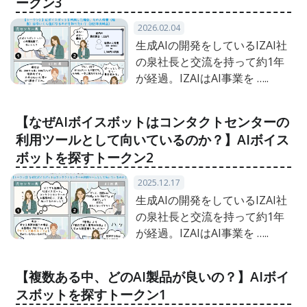
ークン3
2026.02.04
生成AIの開発をしているIZAI社
の泉社長と交流を持って約1年
が経過。IZAIはAI事業を …..
【なぜAIボイスボットはコンタクトセンターの
利用ツールとして向いているのか？】AIボイス
ボットを探すトークン2
2025.12.17
生成AIの開発をしているIZAI社
の泉社長と交流を持って約1年
が経過。IZAIはAI事業を …..
【複数ある中、どのAI製品が良いの？】AIボイ
スボットを探すトークン1