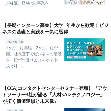
が経過。IZAIはAI事業を …..
【長期インターン募集】大学1年生から歓迎！ビジ
ネスの基礎と実践を一気に習得
2026.03.06
1ヶ月目は基礎、2ヶ月目は企
画。社長直下でビジネスの階段
を一段ずつ登りませんか？ 株
式会社 …..
【CCAJコンタクトセンターセミナー登壇】『アウ
トソーサー3社が語る「人材×AI×テクノロジー」
が拓く価値連鎖と未来像』