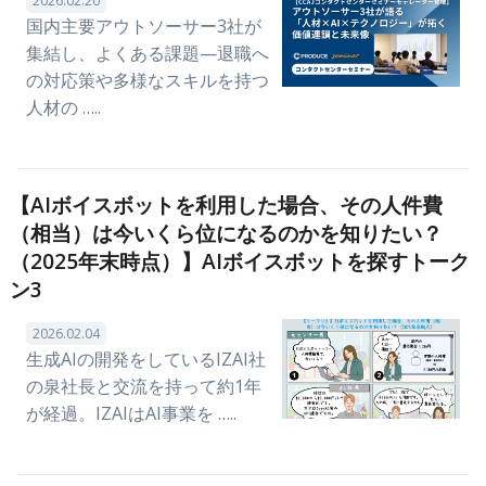
2026.02.20
国内主要アウトソーサー3社が
集結し、よくある課題—退職へ
の対応策や多様なスキルを持つ
人材の …..
【AIボイスボットを利用した場合、その人件費
（相当）は今いくら位になるのかを知りたい？
（2025年末時点）】AIボイスボットを探すトーク
ン3
2026.02.04
生成AIの開発をしているIZAI社
の泉社長と交流を持って約1年
が経過。IZAIはAI事業を …..