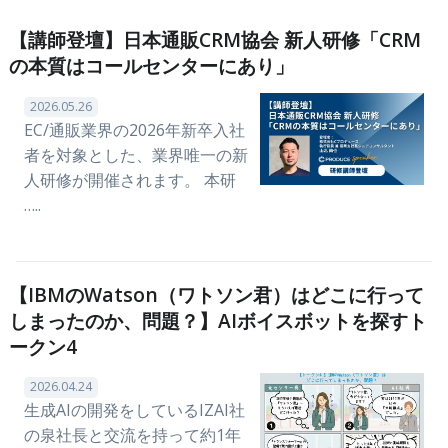
【講師登壇】日本通販CRM協会 新人研修「CRM
の本質はコールセンターにあり」
2026.05.26
EC/通販業界の2026年新卒入社
者を対象とした、業界唯一の新
人研修が開催されます。 本研
…..
【IBMのWatson（ワトソン君）はどこに行って
しまったのか、問題？】AIボイスボットを探すト
ークン4
2026.04.24
生成AIの開発をしているIZAI社
の泉社長と交流を持って約1年