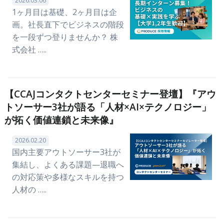
2026.03.06
1ヶ月目は基礎、2ヶ月目は企
画。社長直下でビジネスの階段
を一段ずつ登りませんか？ 株
式会社 …..
【CCAJコンタクトセンターセミナー登壇】『アウ
トソーサー3社が語る「人材×AI×テクノロジー」
が拓く価値連鎖と未来像』
2026.02.20
国内主要アウトソーサー3社が
集結し、よくある課題—退職へ
の対応策や多様なスキルを持つ
人材の …..