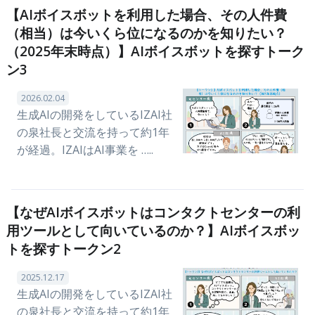
【AIボイスボットを利用した場合、その人件費
（相当）は今いくら位になるのかを知りたい？
（2025年末時点）】AIボイスボットを探すトーク
ン3
2026.02.04
生成AIの開発をしているIZAI社
の泉社長と交流を持って約1年
が経過。IZAIはAI事業を …..
【なぜAIボイスボットはコンタクトセンターの利
用ツールとして向いているのか？】AIボイスボッ
トを探すトークン2
2025.12.17
生成AIの開発をしているIZAI社
の泉社長と交流を持って約1年