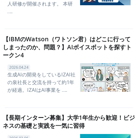
人研修が開催されます。 本研
…..
【IBMのWatson（ワトソン君）はどこに行って
しまったのか、問題？】AIボイスボットを探すト
ークン4
2026.04.24
生成AIの開発をしているIZAI社
の泉社長と交流を持って約1年
が経過。IZAIはAI事業を …..
【長期インターン募集】大学1年生から歓迎！ビジ
ネスの基礎と実践を一気に習得