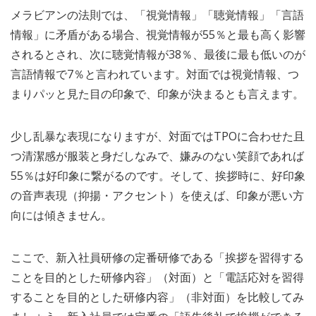
メラビアンの法則では、「視覚情報」「聴覚情報」「言語
情報」に矛盾がある場合、視覚情報が55％と最も高く影響
されるとされ、次に聴覚情報が38％、最後に最も低いのが
言語情報で7％と言われています。対面では視覚情報、つ
まりパッと見た目の印象で、印象が決まるとも言えます。
少し乱暴な表現になりますが、対面ではTPOに合わせた且
つ清潔感が服装と身だしなみで、嫌みのない笑顔であれば
55％は好印象に繋がるのです。そして、挨拶時に、好印象
の音声表現（抑揚・アクセント）を使えば、印象が悪い方
向には傾きません。
ここで、新入社員研修の定番研修である「挨拶を習得する
ことを目的とした研修内容」（対面）と「電話応対を習得
することを目的とした研修内容」（非対面）を比較してみ