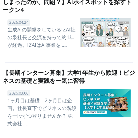
しまったのか、問題？】AIボイスボットを探すト
ークン4
2026.04.24
生成AIの開発をしているIZAI社
の泉社長と交流を持って約1年
が経過。IZAIはAI事業を …..
【長期インターン募集】大学1年生から歓迎！ビジ
ネスの基礎と実践を一気に習得
2026.03.06
1ヶ月目は基礎、2ヶ月目は企
画。社長直下でビジネスの階段
を一段ずつ登りませんか？ 株
式会社 …..