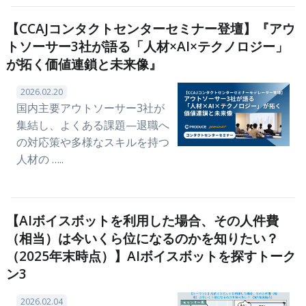
【CCAJコンタクトセンターセミナー登壇】『アウ
トソーサー3社が語る「人材×AI×テクノロジー」
が拓く価値連鎖と未来像』
2026.02.20
国内主要アウトソーサー3社が
集結し、よくある課題—退職へ
の対応策や多様なスキルを持つ
人材の …..
【AIボイスボットを利用した場合、その人件費
（相当）は今いくら位になるのかを知りたい？
（2025年末時点）】AIボイスボットを探すトーク
ン3
2026.02.04