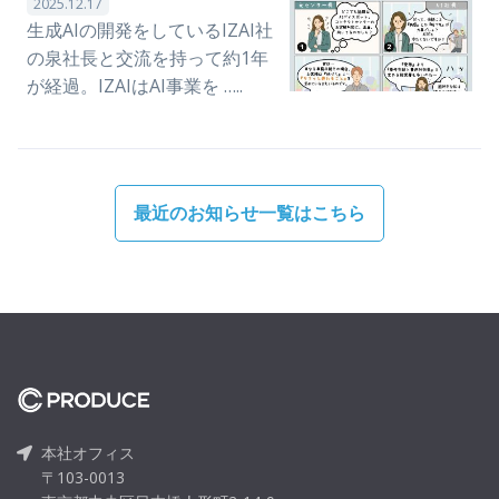
2025.12.17
生成AIの開発をしているIZAI社
の泉社長と交流を持って約1年
が経過。IZAIはAI事業を …..
最近のお知らせ一覧はこちら
本社オフィス
〒103-0013