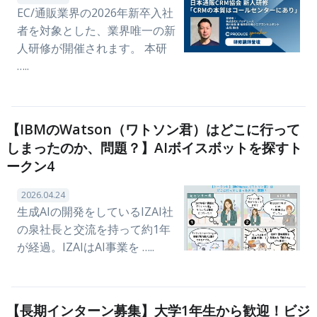
EC/通販業界の2026年新卒入社
者を対象とした、業界唯一の新
人研修が開催されます。 本研
…..
【IBMのWatson（ワトソン君）はどこに行って
しまったのか、問題？】AIボイスボットを探すト
ークン4
2026.04.24
生成AIの開発をしているIZAI社
の泉社長と交流を持って約1年
が経過。IZAIはAI事業を …..
【長期インターン募集】大学1年生から歓迎！ビジ