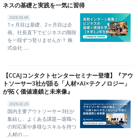
ネスの基礎と実践を一気に習得
2026.03.06
1ヶ月目は基礎、2ヶ月目は企
画。社長直下でビジネスの階段
を一段ずつ登りませんか？ 株
式会社 …..
【CCAJコンタクトセンターセミナー登壇】『アウ
トソーサー3社が語る「人材×AI×テクノロジー」
が拓く価値連鎖と未来像』
2026.02.20
国内主要アウトソーサー3社が
集結し、よくある課題—退職へ
の対応策や多様なスキルを持つ
人材の …..