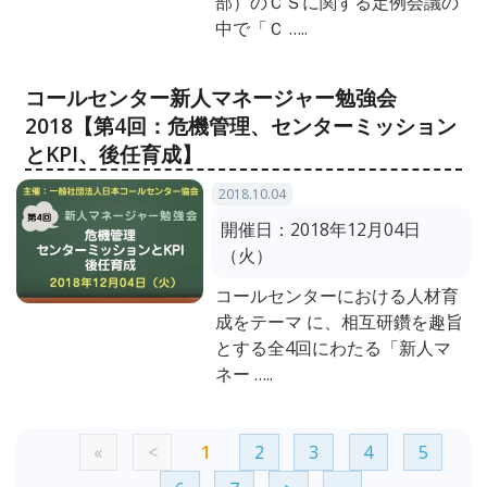
部）のＣＳに関する定例会議の
中で「Ｃ …..
コールセンター新人マネージャー勉強会
2018【第4回：危機管理、センターミッション
とKPI、後任育成】
2018.10.04
開催日：
2018年12月04日
（火）
コールセンターにおける人材育
成をテーマ に、相互研鑽を趣旨
とする全4回にわたる「新人マ
ネー …..
«
<
1
2
3
4
5