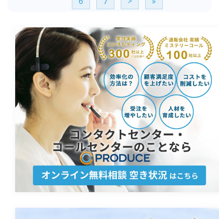
6
7
>
»