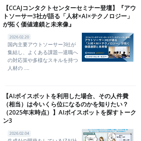
【CCAJコンタクトセンターセミナー登壇】『アウ
トソーサー3社が語る「人材×AI×テクノロジー」
が拓く価値連鎖と未来像』
2026.02.20
国内主要アウトソーサー3社が
集結し、よくある課題—退職へ
の対応策や多様なスキルを持つ
人材の …..
【AIボイスボットを利用した場合、その人件費
（相当）は今いくら位になるのかを知りたい？
（2025年末時点）】AIボイスボットを探すトーク
ン3
2026.02.04
生成AIの開発をしているIZAI社