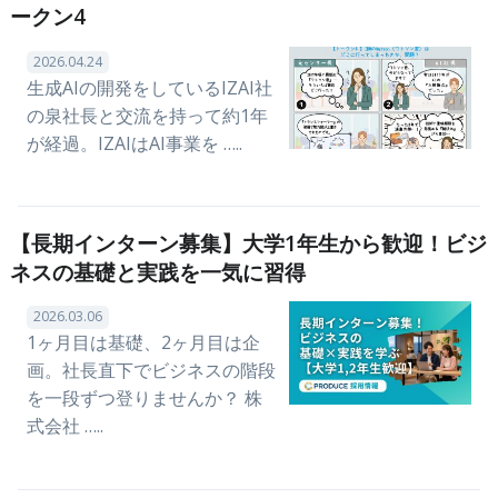
ークン4
2026.04.24
生成AIの開発をしているIZAI社
の泉社長と交流を持って約1年
が経過。IZAIはAI事業を …..
【長期インターン募集】大学1年生から歓迎！ビジ
ネスの基礎と実践を一気に習得
2026.03.06
1ヶ月目は基礎、2ヶ月目は企
画。社長直下でビジネスの階段
を一段ずつ登りませんか？ 株
式会社 …..