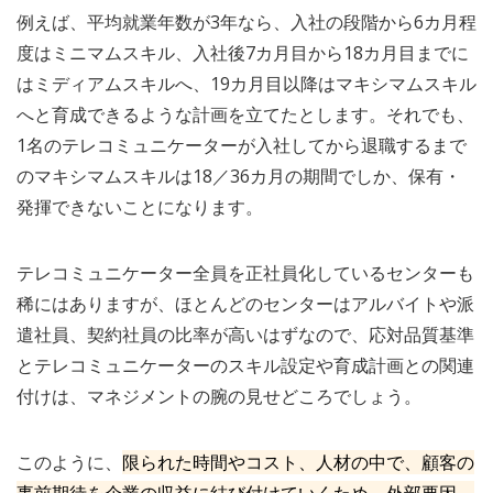
例えば、平均就業年数が3年なら、入社の段階から6カ月程
度はミニマムスキル、入社後7カ月目から18カ月目までに
はミディアムスキルへ、19カ月目以降はマキシマムスキル
へと育成できるような計画を立てたとします。それでも、
1名のテレコミュニケーターが入社してから退職するまで
のマキシマムスキルは18／36カ月の期間でしか、保有・
発揮できないことになります。
テレコミュニケーター全員を正社員化しているセンターも
稀にはありますが、ほとんどのセンターはアルバイトや派
遣社員、契約社員の比率が高いはずなので、応対品質基準
とテレコミュニケーターのスキル設定や育成計画との関連
付けは、マネジメントの腕の見せどころでしょう。
このように、
限られた時間やコスト、人材の中で、顧客の
事前期待を企業の収益に結び付けていくため、外部要因、