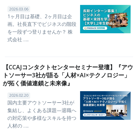
2026.03.06
1ヶ月目は基礎、2ヶ月目は企
画。社長直下でビジネスの階段
を一段ずつ登りませんか？ 株
式会社 …..
【CCAJコンタクトセンターセミナー登壇】『アウ
トソーサー3社が語る「人材×AI×テクノロジー」
が拓く価値連鎖と未来像』
2026.02.20
国内主要アウトソーサー3社が
集結し、よくある課題—退職へ
の対応策や多様なスキルを持つ
人材の …..