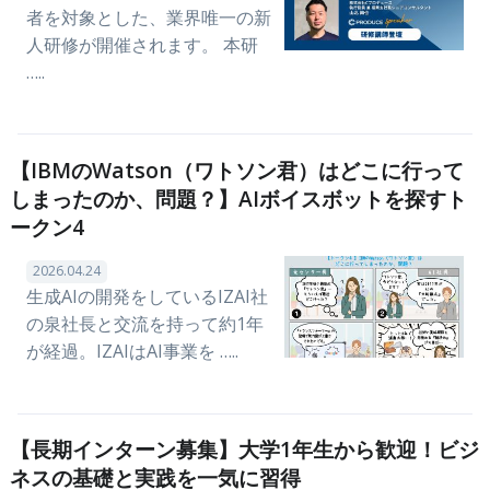
者を対象とした、業界唯一の新
人研修が開催されます。 本研
…..
【IBMのWatson（ワトソン君）はどこに行って
しまったのか、問題？】AIボイスボットを探すト
ークン4
2026.04.24
生成AIの開発をしているIZAI社
の泉社長と交流を持って約1年
が経過。IZAIはAI事業を …..
【長期インターン募集】大学1年生から歓迎！ビジ
ネスの基礎と実践を一気に習得