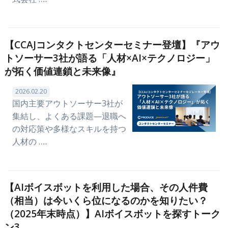
【CCAJコンタクトセンターセミナー登壇】『アウ
トソーサー3社が語る「人材×AI×テクノロジー」
が拓く価値連鎖と未来像』
2026.02.20
国内主要アウトソーサー3社が
集結し、よくある課題—退職へ
の対応策や多様なスキルを持つ
人材の …..
【AIボイスボットを利用した場合、その人件費
（相当）は今いくら位になるのかを知りたい？
（2025年末時点）】AIボイスボットを探すトーク
ン3