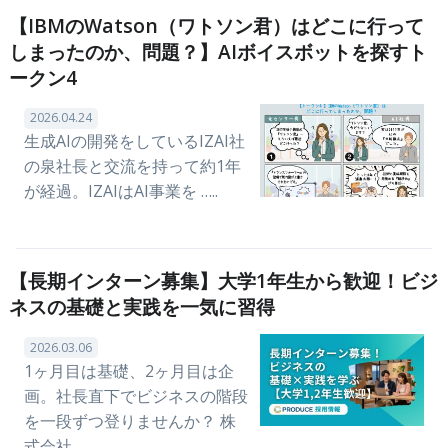
【IBMのWatson（ワトソン君）はどこに行って
しまったのか、問題？】AIボイスボットを探すト
ークン4
2026.04.24
生成AIの開発をしているIZAI社
の泉社長と交流を持って約1年
が経過。IZAIはAI事業を …..
【長期インターン募集】大学1年生から歓迎！ビジ
ネスの基礎と実践を一気に習得
2026.03.06
1ヶ月目は基礎、2ヶ月目は企
画。社長直下でビジネスの階段
を一段ずつ登りませんか？ 株
式会社 …..