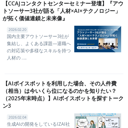
【CCAJコンタクトセンターセミナー登壇】『アウ
トソーサー3社が語る「人材×AI×テクノロジー」
が拓く価値連鎖と未来像』
2026.02.20
国内主要アウトソーサー3社が
集結し、よくある課題—退職へ
の対応策や多様なスキルを持つ
人材の …..
【AIボイスボットを利用した場合、その人件費
（相当）は今いくら位になるのかを知りたい？
（2025年末時点）】AIボイスボットを探すトーク
ン3
2026.02.04
生成AIの開発をしているIZAI社