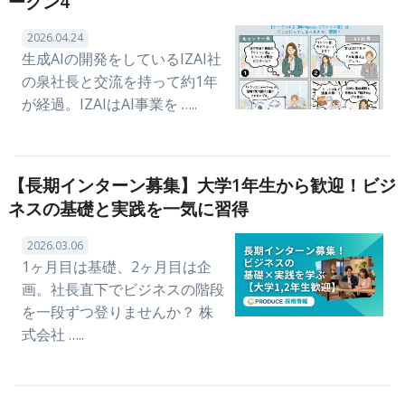
ークン4
2026.04.24
生成AIの開発をしているIZAI社
の泉社長と交流を持って約1年
が経過。IZAIはAI事業を …..
【長期インターン募集】大学1年生から歓迎！ビジ
ネスの基礎と実践を一気に習得
2026.03.06
1ヶ月目は基礎、2ヶ月目は企
画。社長直下でビジネスの階段
を一段ずつ登りませんか？ 株
式会社 …..