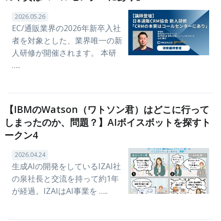
2026.05.26
EC/通販業界の2026年新卒入社
者を対象とした、業界唯一の新
人研修が開催されます。 本研
…..
【IBMのWatson（ワトソン君）はどこに行って
しまったのか、問題？】AIボイスボットを探すト
ークン4
2026.04.24
生成AIの開発をしているIZAI社
の泉社長と交流を持って約1年
が経過。IZAIはAI事業を …..