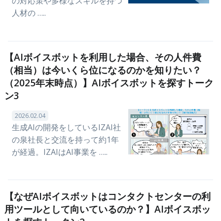
の対応策や多様なスキルを持つ
人材の …..
【AIボイスボットを利用した場合、その人件費
（相当）は今いくら位になるのかを知りたい？
（2025年末時点）】AIボイスボットを探すトーク
ン3
2026.02.04
生成AIの開発をしているIZAI社
の泉社長と交流を持って約1年
が経過。IZAIはAI事業を …..
【なぜAIボイスボットはコンタクトセンターの利
用ツールとして向いているのか？】AIボイスボッ