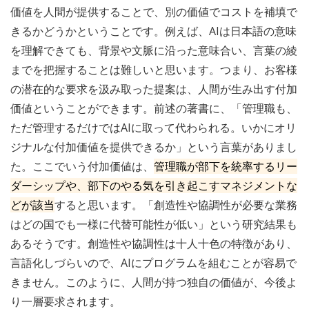
価値を人間が提供することで、別の価値でコストを補填で
きるかどうかということです。例えば、AIは日本語の意味
を理解できても、背景や文脈に沿った意味合い、言葉の綾
までを把握することは難しいと思います。つまり、お客様
の潜在的な要求を汲み取った提案は、人間が生み出す付加
価値ということができます。前述の著書に、「管理職も、
ただ管理するだけではAIに取って代わられる。いかにオリ
ジナルな付加価値を提供できるか」という言葉がありまし
た。ここでいう付加価値は、
管理職が部下を統率するリー
ダーシップや、部下のやる気を引き起こすマネジメントな
どが該当
すると思います。「創造性や協調性が必要な業務
はどの国でも一様に代替可能性が低い」という研究結果も
あるそうです。創造性や協調性は十人十色の特徴があり、
言語化しづらいので、AIにプログラムを組むことが容易で
きません。このように、人間が持つ独自の価値が、今後よ
り一層要求されます。