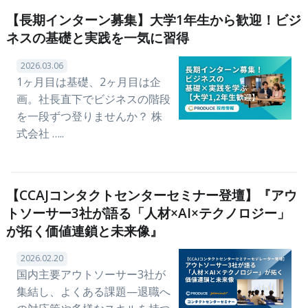
【長期インターン募集】大学1年生から歓迎！ビジ
ネスの基礎と実践を一気に習得
2026.03.06
1ヶ月目は基礎、2ヶ月目は企
画。社長直下でビジネスの階段
を一段ずつ登りませんか？ 株
式会社 …..
【CCAJコンタクトセンターセミナー登壇】『アウ
トソーサー3社が語る「人材×AI×テクノロジー」
が拓く価値連鎖と未来像』
2026.02.20
国内主要アウトソーサー3社が
集結し、よくある課題—退職へ