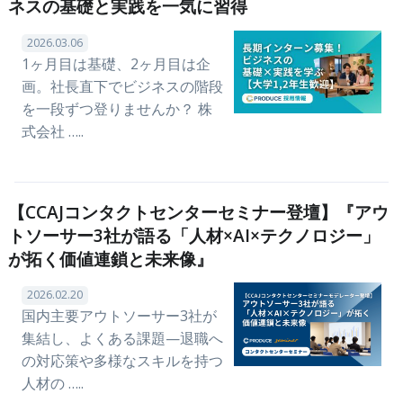
ネスの基礎と実践を一気に習得
2026.03.06
1ヶ月目は基礎、2ヶ月目は企
画。社長直下でビジネスの階段
を一段ずつ登りませんか？ 株
式会社 …..
【CCAJコンタクトセンターセミナー登壇】『アウ
トソーサー3社が語る「人材×AI×テクノロジー」
が拓く価値連鎖と未来像』
2026.02.20
国内主要アウトソーサー3社が
集結し、よくある課題—退職へ
の対応策や多様なスキルを持つ
人材の …..