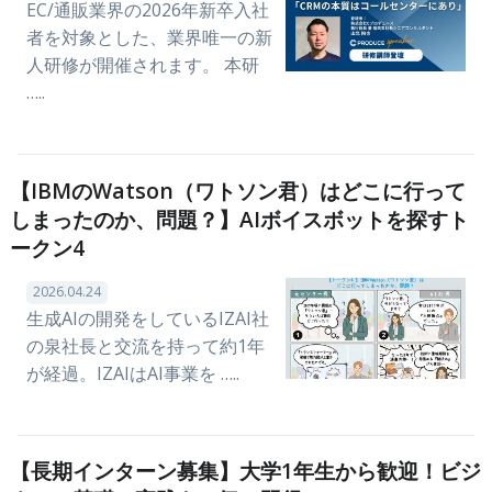
EC/通販業界の2026年新卒入社
者を対象とした、業界唯一の新
人研修が開催されます。 本研
…..
【IBMのWatson（ワトソン君）はどこに行って
しまったのか、問題？】AIボイスボットを探すト
ークン4
2026.04.24
生成AIの開発をしているIZAI社
の泉社長と交流を持って約1年
が経過。IZAIはAI事業を …..
【長期インターン募集】大学1年生から歓迎！ビジ