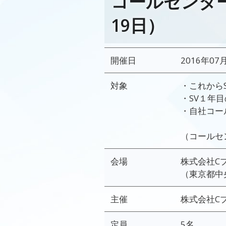
コールセンター
19日）
開催日
2016年07
対象
・これから
・SV１年
・自社コー
（コールセ
会場
株式会社C
（東京都中央
主催
株式会社C
定員
5名