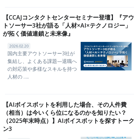
【CCAJコンタクトセンターセミナー登壇】『アウ
トソーサー3社が語る「人材×AI×テクノロジー」
が拓く価値連鎖と未来像』
2026.02.20
国内主要アウトソーサー3社が
集結し、よくある課題—退職へ
の対応策や多様なスキルを持つ
人材の …..
【AIボイスボットを利用した場合、その人件費
（相当）は今いくら位になるのかを知りたい？
（2025年末時点）】AIボイスボットを探すトーク
ン3