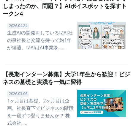
しまったのか、問題？】AIボイスボットを探すト
ークン4
2026.04.24
生成AIの開発をしているIZAI社
の泉社長と交流を持って約1年
が経過。IZAIはAI事業を …..
【長期インターン募集】大学1年生から歓迎！ビジ
ネスの基礎と実践を一気に習得
2026.03.06
1ヶ月目は基礎、2ヶ月目は企
画。社長直下でビジネスの階段
を一段ずつ登りませんか？ 株
式会社 …..