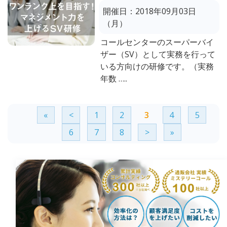
開催日：
2018年09月03日
（月）
コールセンターのスーパーバイ
ザー（SV）として実務を行って
いる方向けの研修です。（実務
年数 …..
«
<
1
2
3
4
5
6
7
8
>
»