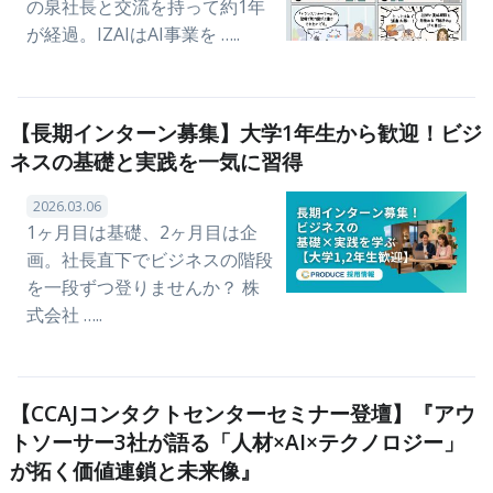
の泉社長と交流を持って約1年
が経過。IZAIはAI事業を …..
【長期インターン募集】大学1年生から歓迎！ビジ
ネスの基礎と実践を一気に習得
2026.03.06
1ヶ月目は基礎、2ヶ月目は企
画。社長直下でビジネスの階段
を一段ずつ登りませんか？ 株
式会社 …..
【CCAJコンタクトセンターセミナー登壇】『アウ
トソーサー3社が語る「人材×AI×テクノロジー」
が拓く価値連鎖と未来像』