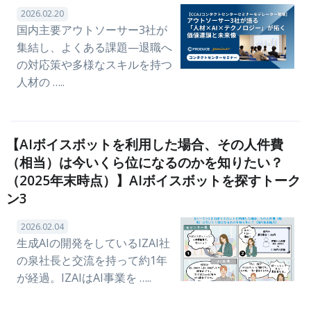
2026.02.20
国内主要アウトソーサー3社が
集結し、よくある課題—退職へ
の対応策や多様なスキルを持つ
人材の …..
【AIボイスボットを利用した場合、その人件費
（相当）は今いくら位になるのかを知りたい？
（2025年末時点）】AIボイスボットを探すトーク
ン3
2026.02.04
生成AIの開発をしているIZAI社
の泉社長と交流を持って約1年
が経過。IZAIはAI事業を …..