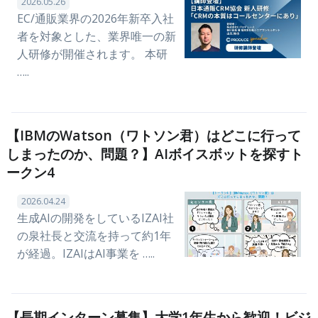
2026.05.26
EC/通販業界の2026年新卒入社
者を対象とした、業界唯一の新
人研修が開催されます。 本研
…..
【IBMのWatson（ワトソン君）はどこに行って
しまったのか、問題？】AIボイスボットを探すト
ークン4
2026.04.24
生成AIの開発をしているIZAI社
の泉社長と交流を持って約1年
が経過。IZAIはAI事業を …..
【長期インターン募集】大学1年生から歓迎！ビジ