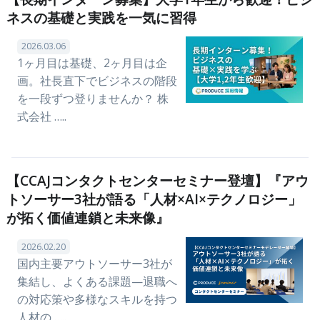
ネスの基礎と実践を一気に習得
2026.03.06
1ヶ月目は基礎、2ヶ月目は企
画。社長直下でビジネスの階段
を一段ずつ登りませんか？ 株
式会社 …..
【CCAJコンタクトセンターセミナー登壇】『アウ
トソーサー3社が語る「人材×AI×テクノロジー」
が拓く価値連鎖と未来像』
2026.02.20
国内主要アウトソーサー3社が
集結し、よくある課題—退職へ
の対応策や多様なスキルを持つ
人材の …..