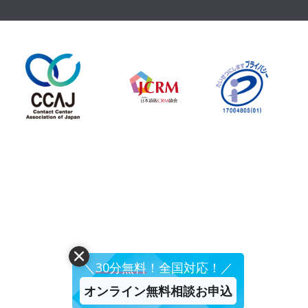
＼
30分無料
！
全国対応
！／
オンライン無料相談お申込