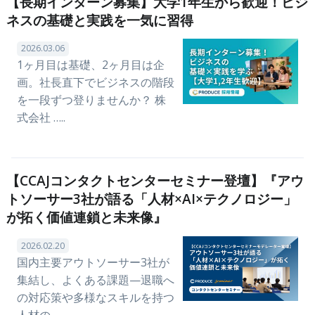
【長期インターン募集】大学1年生から歓迎！ビジ
ネスの基礎と実践を一気に習得
2026.03.06
1ヶ月目は基礎、2ヶ月目は企
画。社長直下でビジネスの階段
を一段ずつ登りませんか？ 株
式会社 …..
【CCAJコンタクトセンターセミナー登壇】『アウ
トソーサー3社が語る「人材×AI×テクノロジー」
が拓く価値連鎖と未来像』
2026.02.20
国内主要アウトソーサー3社が
集結し、よくある課題—退職へ
の対応策や多様なスキルを持つ
人材の …..