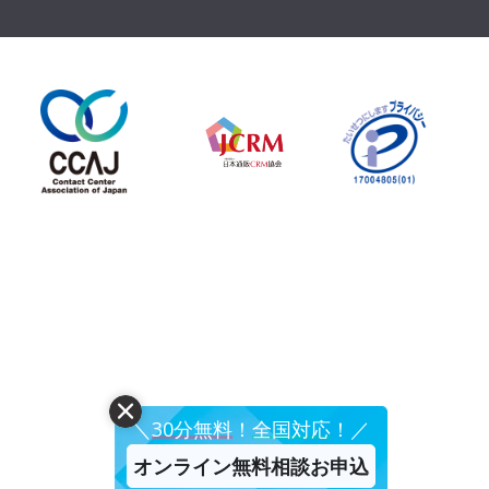
＼
30分無料
！
全国対応
！／
オンライン無料相談お申込