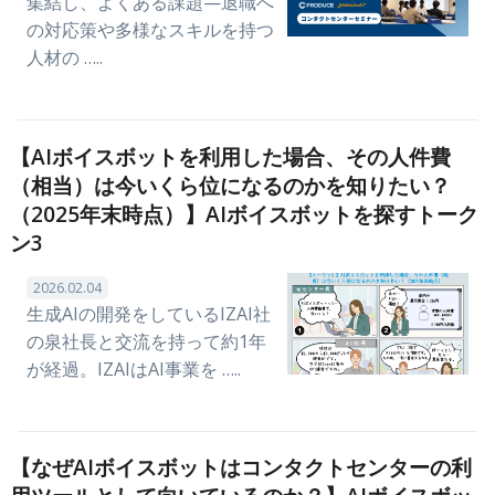
集結し、よくある課題—退職へ
の対応策や多様なスキルを持つ
人材の …..
【AIボイスボットを利用した場合、その人件費
（相当）は今いくら位になるのかを知りたい？
（2025年末時点）】AIボイスボットを探すトーク
ン3
2026.02.04
生成AIの開発をしているIZAI社
の泉社長と交流を持って約1年
が経過。IZAIはAI事業を …..
【なぜAIボイスボットはコンタクトセンターの利