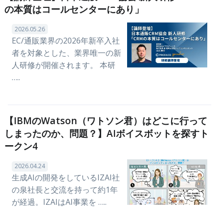
の本質はコールセンターにあり」
2026.05.26
EC/通販業界の2026年新卒入社
者を対象とした、業界唯一の新
人研修が開催されます。 本研
…..
【IBMのWatson（ワトソン君）はどこに行って
しまったのか、問題？】AIボイスボットを探すト
ークン4
2026.04.24
生成AIの開発をしているIZAI社
の泉社長と交流を持って約1年
が経過。IZAIはAI事業を …..