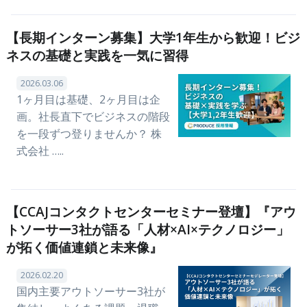
【長期インターン募集】大学1年生から歓迎！ビジ
ネスの基礎と実践を一気に習得
2026.03.06
1ヶ月目は基礎、2ヶ月目は企
画。社長直下でビジネスの階段
を一段ずつ登りませんか？ 株
式会社 …..
【CCAJコンタクトセンターセミナー登壇】『アウ
トソーサー3社が語る「人材×AI×テクノロジー」
が拓く価値連鎖と未来像』
2026.02.20
国内主要アウトソーサー3社が