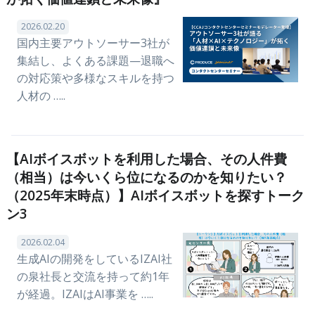
2026.02.20
国内主要アウトソーサー3社が
集結し、よくある課題—退職へ
の対応策や多様なスキルを持つ
人材の …..
【AIボイスボットを利用した場合、その人件費
（相当）は今いくら位になるのかを知りたい？
（2025年末時点）】AIボイスボットを探すトーク
ン3
2026.02.04
生成AIの開発をしているIZAI社
の泉社長と交流を持って約1年
が経過。IZAIはAI事業を …..