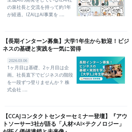
の泉社長と交流を持って約1年
が経過。IZAIはAI事業を …..
【長期インターン募集】大学1年生から歓迎！ビジ
ネスの基礎と実践を一気に習得
2026.03.06
1ヶ月目は基礎、2ヶ月目は企
画。社長直下でビジネスの階段
を一段ずつ登りませんか？ 株
式会社 …..
【CCAJコンタクトセンターセミナー登壇】『アウ
トソーサー3社が語る「人材×AI×テクノロジー」
が拓く価値連鎖と未来像』