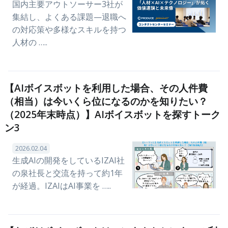
国内主要アウトソーサー3社が
集結し、よくある課題—退職へ
の対応策や多様なスキルを持つ
人材の …..
【AIボイスボットを利用した場合、その人件費
（相当）は今いくら位になるのかを知りたい？
（2025年末時点）】AIボイスボットを探すトーク
ン3
2026.02.04
生成AIの開発をしているIZAI社
の泉社長と交流を持って約1年
が経過。IZAIはAI事業を …..