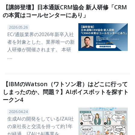
【講師登壇】日本通販CRM協会 新人研修「CRM
の本質はコールセンターにあり」
2026.05.26
EC/通販業界の2026年新卒入社
者を対象とした、業界唯一の新
人研修が開催されます。 本研
…..
【IBMのWatson（ワトソン君）はどこに行って
しまったのか、問題？】AIボイスボットを探すト
ークン4
2026.04.24
生成AIの開発をしているIZAI社
の泉社長と交流を持って約1年
が経過。IZAIはAI事業を …..