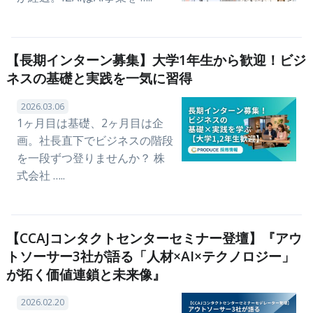
【長期インターン募集】大学1年生から歓迎！ビジ
ネスの基礎と実践を一気に習得
2026.03.06
1ヶ月目は基礎、2ヶ月目は企
画。社長直下でビジネスの階段
を一段ずつ登りませんか？ 株
式会社 …..
【CCAJコンタクトセンターセミナー登壇】『アウ
トソーサー3社が語る「人材×AI×テクノロジー」
が拓く価値連鎖と未来像』
2026.02.20