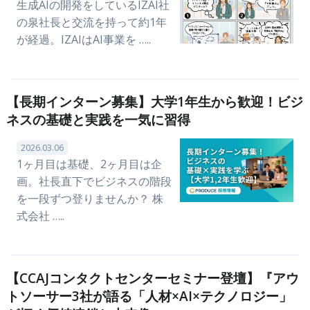
生成AIの開発をしているIZAI社
の泉社長と交流を持って約1年
が経過。IZAIはAI事業を …..
【長期インターン募集】大学1年生から歓迎！ビジ
ネスの基礎と実践を一気に習得
2026.03.06
1ヶ月目は基礎、2ヶ月目は企
画。社長直下でビジネスの階段
を一段ずつ登りませんか？ 株
式会社 …..
【CCAJコンタクトセンターセミナー登壇】『アウ
トソーサー3社が語る「人材×AI×テクノロジー」