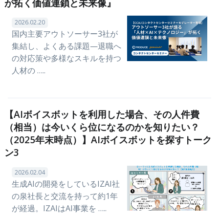
が拓く価値連鎖と未来像』
2026.02.20
国内主要アウトソーサー3社が
集結し、よくある課題—退職へ
の対応策や多様なスキルを持つ
人材の …..
【AIボイスボットを利用した場合、その人件費
（相当）は今いくら位になるのかを知りたい？
（2025年末時点）】AIボイスボットを探すトーク
ン3
2026.02.04
生成AIの開発をしているIZAI社
の泉社長と交流を持って約1年
が経過。IZAIはAI事業を …..